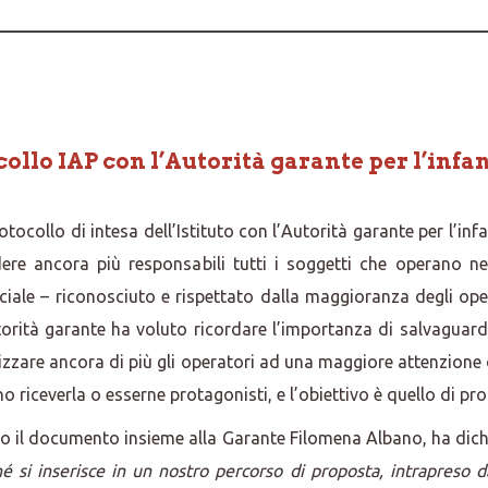
ollo IAP con l’Autorità garante per l’infa
otocollo di intesa dell’Istituto con l’Autorità garante per l’i
dere ancora più responsabili tutti i soggetti che operano n
ale – riconosciuto e rispettato dalla maggioranza degli op
’Autorità garante ha voluto ricordare l’importanza di salvagu
ilizzare ancora di più gli operatori ad una maggiore attenzi
o riceverla o esserne protagonisti, e l’obiettivo è quello di pr
to il documento insieme alla Garante Filomena Albano, ha dich
hé si inserisce in un nostro percorso di proposta, intrapreso d