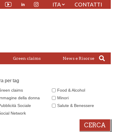
CONTATTI
Linkedin
witter
Youtube
Instagram
Green claims
News e Risorse
tra per tag
Green claims
Food & Alcohol
Immagine della donna
Minori
Pubblicità Sociale
Salute & Benessere
Social Network
CERCA