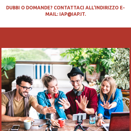
DUBBI O DOMANDE? CONTATTACI ALL’INDIRIZZO E-
MAIL:
IAP@IAP.IT
.