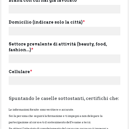
Brand con cui hai già lavorato
Domicilio (indicare solo la città)
*
Settore prevalente di attività (beauty, food,
fashion...)
*
Cellulare
*
Spuntando le caselle sottostanti, certifichi che:
Le informazioni fornite sono veritiere e accurate.
Sei la persona che seguirà la formazione e ti impegni a non delegare la
partecipazione al corso e/o il sostenimento dell’esame a terzi.
Se ottieni l’attestato di completamento del corso con successo, ti impegni a