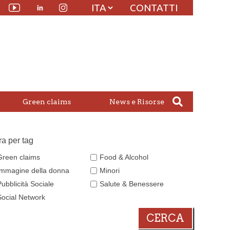
CONTATTI
Linkedin
witter
Youtube
Instagram
Green claims
News e Risorse
tra per tag
Green claims
Food & Alcohol
Immagine della donna
Minori
Pubblicità Sociale
Salute & Benessere
Social Network
CERCA