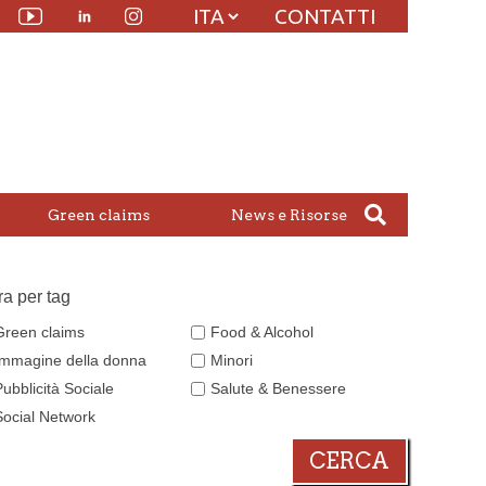
CONTATTI
Linkedin
witter
Youtube
Instagram
Green claims
News e Risorse
tra per tag
Green claims
Food & Alcohol
Immagine della donna
Minori
Pubblicità Sociale
Salute & Benessere
Social Network
CERCA