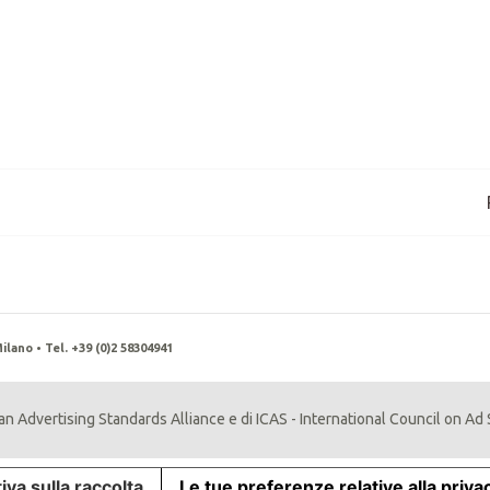
ilano • Tel. +39 (0)2 58304941
n Advertising Standards Alliance e di ICAS - International Council on Ad
iva sulla raccolta
Le tue preferenze relative alla priva