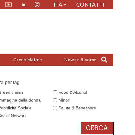
CONTATTI
Linkedin
witter
Youtube
Instagram
Green claims
News e Risorse
tra per tag
Green claims
Food & Alcohol
Immagine della donna
Minori
Pubblicità Sociale
Salute & Benessere
Social Network
CERCA