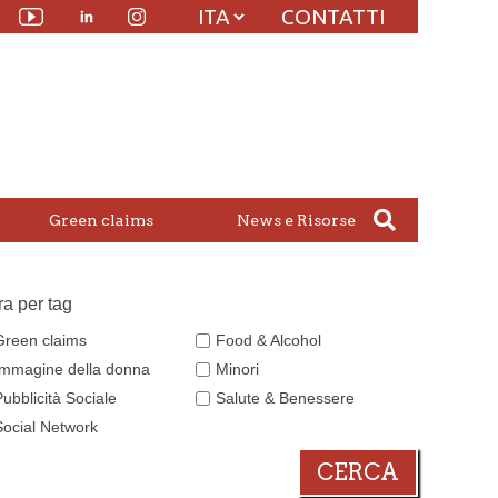
CONTATTI
Linkedin
witter
Youtube
Instagram
Green claims
News e Risorse
tra per tag
Green claims
Food & Alcohol
Immagine della donna
Minori
Pubblicità Sociale
Salute & Benessere
Social Network
CERCA