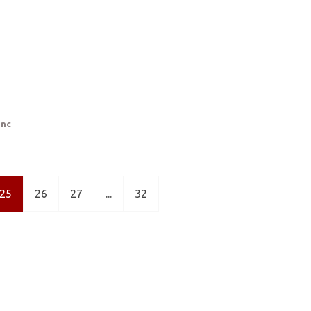
snc
25
26
27
...
32