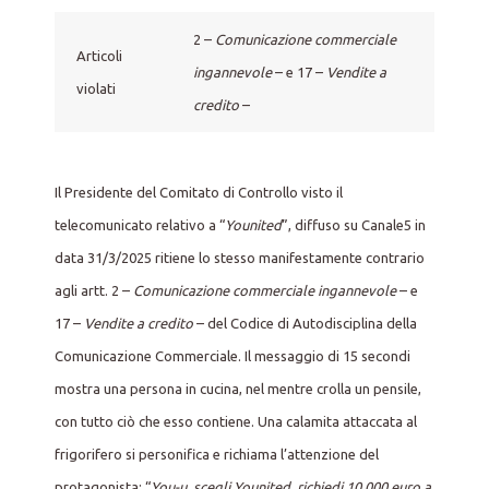
2 –
Comunicazione commerciale
Articoli
ingannevole
– e 17 –
Vendite a
violati
credito
–
Il Presidente del Comitato di Controllo visto il
telecomunicato relativo a “
Younited
”, diffuso su Canale5 in
data 31/3/2025 ritiene lo stesso manifestamente contrario
agli artt. 2 –
Comunicazione commerciale ingannevole
– e
17 –
Vendite a credito
– del Codice di Autodisciplina della
Comunicazione Commerciale. Il messaggio di 15 secondi
mostra una persona in cucina, nel mentre crolla un pensile,
con tutto ciò che esso contiene. Una calamita attaccata al
frigorifero si personifica e richiama l’attenzione del
protagonista: “
You-u, scegli Younited, richiedi 10.000 euro a