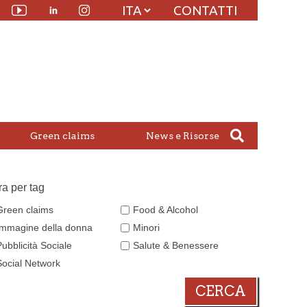
CONTATTI
Linkedin
witter
Youtube
Instagram
Green claims
News e Risorse
tra per tag
Green claims
Food & Alcohol
Immagine della donna
Minori
Pubblicità Sociale
Salute & Benessere
Social Network
CERCA